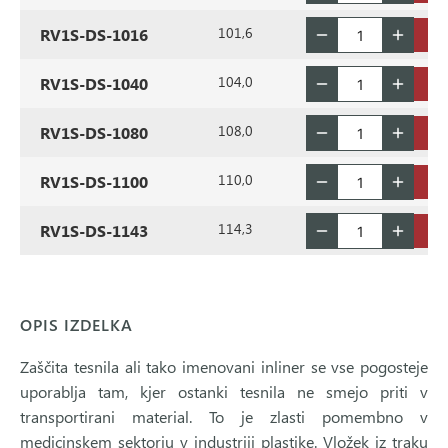
101,6
RV1S-DS-1016
104,0
RV1S-DS-1040
108,0
RV1S-DS-1080
110,0
RV1S-DS-1100
114,3
RV1S-DS-1143
OPIS IZDELKA
Zaščita tesnila ali tako imenovani inliner se vse pogosteje
uporablja tam, kjer ostanki tesnila ne smejo priti v
transportirani material. To je zlasti pomembno v
medicinskem sektorju v industriji plastike. Vložek iz traku