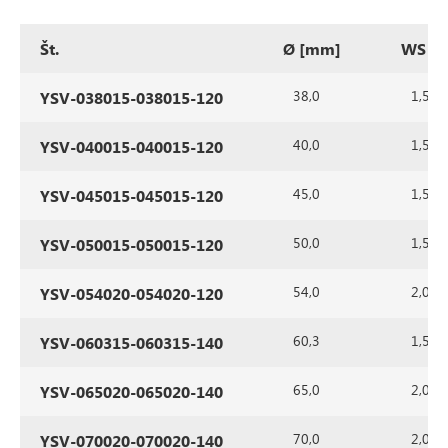
Št.
Ø [mm]
WS [
38,0
1,5
YSV-038015-038015-120
40,0
1,5
YSV-040015-040015-120
45,0
1,5
YSV-045015-045015-120
50,0
1,5
YSV-050015-050015-120
54,0
2,0
YSV-054020-054020-120
60,3
1,5
YSV-060315-060315-140
65,0
2,0
YSV-065020-065020-140
70,0
2,0
YSV-070020-070020-140