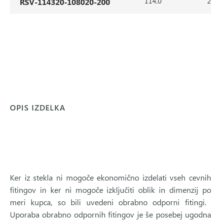
114,0
2,0
RSV-114320-108020-200
OPIS IZDELKA
Ker iz stekla ni mogoče ekonomično izdelati vseh cevnih
fitingov in ker ni mogoče izključiti oblik in dimenzij po
meri kupca, so bili uvedeni obrabno odporni fitingi. ‍
Uporaba obrabno odpornih fitingov je še posebej ugodna