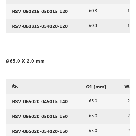
60,3
1,5
RSV-060315-050015-120
60,3
1,5
RSV-060315-054020-120
Ø65,0 X 2,0 mm
Št.
Ø1 [mm]
WS1
65,0
2,0
RSV-065020-045015-140
65,0
2,0
RSV-065020-050015-150
65,0
2,0
RSV-065020-054020-150