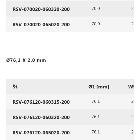
70,0
2,0
RSV-070020-060320-200
70,0
2,0
RSV-070020-065020-200
Ø76,1 X 2,0 mm
Št.
Ø1 [mm]
WS1
76,1
2,0
RSV-076120-060315-200
76,1
2,0
RSV-076120-060320-200
76,1
2,0
RSV-076120-065020-200