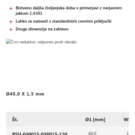
Bistveno daljša življenjska doba v primerjavi z nerjavnim
jeklom 1.4301
Lahko se namesti s standardnimi cevnimi priključki
Druge dimenzije na zahtevo
Ø40,0 X 1,5 mm
Št.
Ø1 [mm]
WS1
40,0
1,5
RSV-040015-038015-120