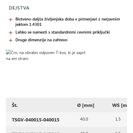
DEJSTVA
Bistveno daljša življenjska doba v primerjavi z nerjavnim
jeklom 1.4301
Lahko se namesti s standardnimi cevnimi priključki
Druge dimenzije na zahtevo
Št.
Ø [mm]
WS [mm
40,0
1,5
TSGV-040015-040015