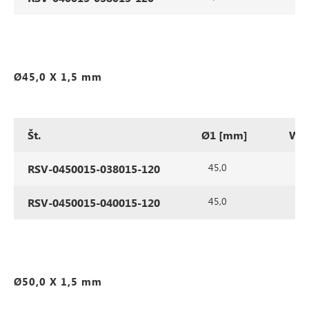
Ø45,0 X 1,5 mm
Št.
Ø1 [mm]
WS
45,0
1,5
RSV-0450015-038015-120
45,0
1,5
RSV-0450015-040015-120
Ø50,0 X 1,5 mm