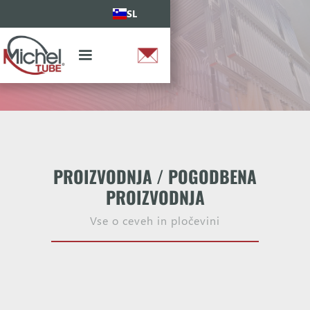
SL
PROIZVODNJA / POGODBENA
PROIZVODNJA
Vse o ceveh in pločevini