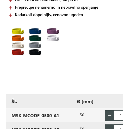
Preprečuje nenamerno in nepravilno spenjanje
Kadarkoli dopolnljiv, cenovno ugoden
Št.
Ø [mm]
50
MSK-MCODE-0500-A1
50