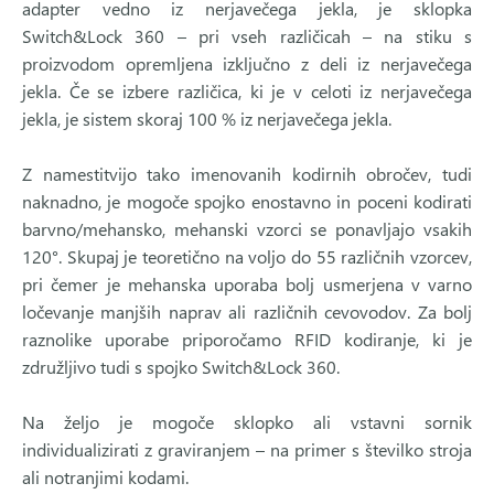
adapter vedno iz nerjavečega jekla, je sklopka
Switch&Lock 360 – pri vseh različicah – na stiku s
proizvodom opremljena izključno z deli iz nerjavečega
jekla. Če se izbere različica, ki je v celoti iz nerjavečega
jekla, je sistem skoraj 100 % iz nerjavečega jekla.
Z namestitvijo tako imenovanih kodirnih obročev, tudi
naknadno, je mogoče spojko enostavno in poceni kodirati
barvno/mehansko, mehanski vzorci se ponavljajo vsakih
120°. Skupaj je teoretično na voljo do 55 različnih vzorcev,
pri čemer je mehanska uporaba bolj usmerjena v varno
ločevanje manjših naprav ali različnih cevovodov. Za bolj
raznolike uporabe priporočamo RFID kodiranje, ki je
združljivo tudi s spojko Switch&Lock 360.
Na željo je mogoče sklopko ali vstavni sornik
individualizirati z graviranjem – na primer s številko stroja
ali notranjimi kodami.