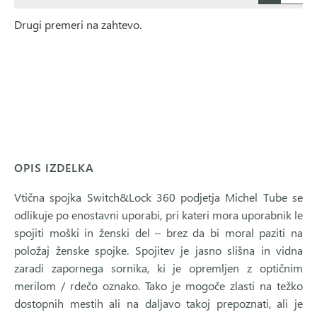
Drugi premeri na zahtevo.
OPIS IZDELKA
Vtična spojka Switch&Lock 360 podjetja Michel Tube se
odlikuje po enostavni uporabi, pri kateri mora uporabnik le
spojiti moški in ženski del – brez da bi moral paziti na
položaj ženske spojke. Spojitev je jasno slišna in vidna
zaradi zapornega sornika, ki je opremljen z optičnim
merilom / rdečo oznako. Tako je mogoče zlasti na težko
dostopnih mestih ali na daljavo takoj prepoznati, ali je