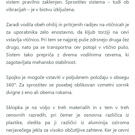
sistem pravilno zaklenjen. Sprostitev sistema – tudi ob
vibracijah – je v bistvu izključena.
Zaradi vodila obeh ohišij in pritrjenih radijev na vtičnicah je
za uporabnika zelo enostavno, da kljub torziji na cevi
vstavlja vtičnico. Pri tem se najprej puše zdrsnejo druga čez
drugo, nato pa se transportna cev potopi v vtično pušo.
Sistem tako prepriča z dvema vodilnima cevema, ki
zagotavljata mehansko stabilnost.
Spojko je mogoče vstaviti v poljubnem položaju v obsegu
360°. Za sprostitev se posebej oblikovan vzmetni sornik
dvigne z eno ali obema rokama.
Sklopka je na voljo v treh materialih in s tem v treh
cenovnih razredih, pri čemer je osnovna različica iz
plastike, sledita pa ji različici iz aluminija oziroma
nerjavečega jekla za visoko občutljive zahteve. Ker je cevni