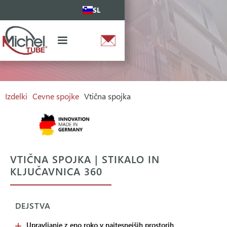
SL
Izdelki
Cevne spojke
Vtična spojka
VTIČNA SPOJKA | STIKALO IN
KLJUČAVNICA 360
DEJSTVA
Upravljanje z eno roko v najtesnejših prostorih