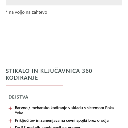
* na voljo na zahtevo
STIKALO IN KLJUČAVNICA 360
KODIRANJE
DEJSTVA
Barvno / mehansko kodiranje v skladu s sistemom Poka
Yoke
Priključitev in zamenjava na cevni spojki brez orodja
Do 55 možnih kombinacij na premer