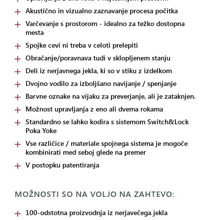
Akustično in vizualno zaznavanje procesa počitka
Varčevanje s prostorom - idealno za težko dostopna
mesta
Spojke cevi ni treba v celoti prelepiti
Obračanje/poravnava tudi v sklopljenem stanju
Deli iz nerjavnega jekla, ki so v stiku z izdelkom
Dvojno vodilo za izboljšano navijanje / spenjanje
Barvne oznake na vijaku za preverjanje, ali je zataknjen.
Možnost upravljanja z eno ali dvema rokama
Standardno se lahko kodira s sistemom Switch&Lock
Poka Yoke
Vse različice / materiale spojnega sistema je mogoče
kombinirati med seboj glede na premer
V postopku patentiranja
MOŽNOSTI SO NA VOLJO NA ZAHTEVO:
100-odstotna proizvodnja iz nerjavečega jekla