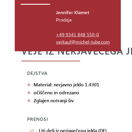
Jennifer Klamet
Prodaja
+49 9341 848 550-0
verkauf@michel-tube.com
VEJE IZ NERJAVEČEGA J
DEJSTVA
Material: nerjavno jeklo 1.4301
očiščeno in odrezano
Zglajen notranji šiv
PRENOSI
Liti deli iz nerjavečega jekla (DE)