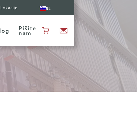
Lokacije
SL
Pišite
log
nam