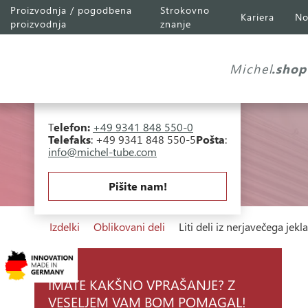
Proizvodnja / pogodbena
Strokovno
Kariera
No
Michel Tube
Engineering GmbH
proizvodnja
znanje
Industriepark A81
Falk-Müller-Straße 30
Michel
.shop
97941 Tauberbischofsheim
T
elefon:
+49 9341 848 550-0
Telefaks
: +49 9341 848 550-5
Pošta
:
info@michel-tube.com
Pišite nam!
Izdelki
Oblikovani deli
Liti deli iz nerjavečega jekla
IMATE KAKŠNO VPRAŠANJE? Z
VESELJEM VAM BOM POMAGAL!