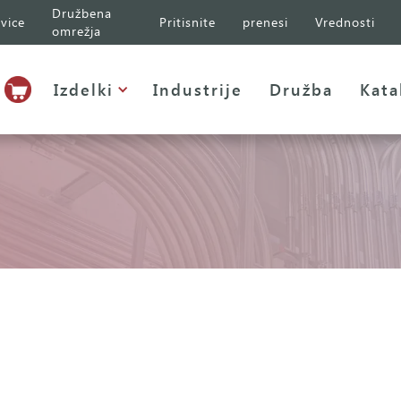
Družbena
vice
Pritisnite
prenesi
Vrednosti
omrežja
Izdelki
Industrije
Družba
Kata