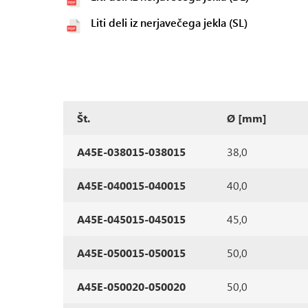
Liti deli iz nerjavečega jekla (SL)
Št.
Ø [mm]
A45E-038015-038015
38,0
A45E-040015-040015
40,0
A45E-045015-045015
45,0
A45E-050015-050015
50,0
A45E-050020-050020
50,0