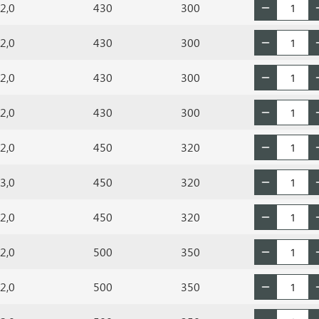
2,0
430
300
2,0
430
300
2,0
430
300
2,0
430
300
2,0
450
320
3,0
450
320
2,0
450
320
2,0
500
350
2,0
500
350