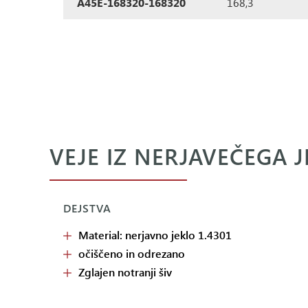
A45E-168320-168320
168,3
VEJE IZ NERJAVEČEGA 
DEJSTVA
Material: nerjavno jeklo 1.4301
očiščeno in odrezano
Zglajen notranji šiv