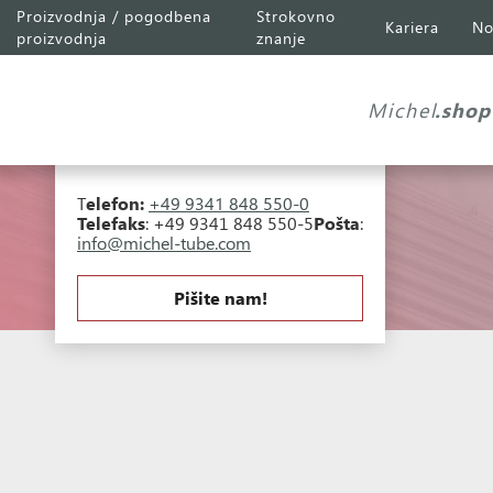
Proizvodnja / pogodbena
Strokovno
Kariera
No
Michel Tube
Engineering GmbH
proizvodnja
znanje
Industriepark A81
Falk-Müller-Straße 30
Michel
.shop
97941 Tauberbischofsheim
T
elefon:
+49 9341 848 550-0
Telefaks
: +49 9341 848 550-5
Pošta
:
info@michel-tube.com
Pišite nam!