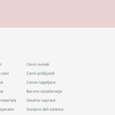
i
Cevni ovinek
 cevi
Cevni priključek
ke
Cevne napeljave
ke
Barvno označevanje
 materiala
Sesalne naprave
eparator
Sestavni deli sistema