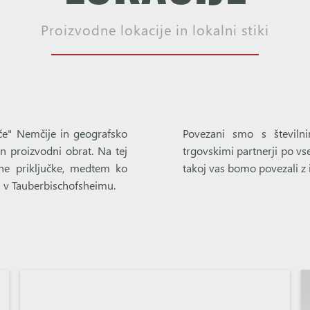
Proizvodne lokacije in lokalni stiki
če" Nemčije in geografsko
Povezani smo s številni
en proizvodni obrat. Na tej
trgovskimi partnerji po vs
ne priključke, medtem ko
takoj vas bomo povezali z
a v Tauberbischofsheimu.