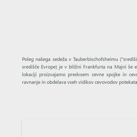
Poleg našega sedeža v Tauberbischofsheimu ("središ
središče Evrope) je v bližini Frankfurta na Majni še 
lokaciji proizvajamo predvsem cevne spojke in cev
ravnanje in obdelava vseh vidikov cevovodov potekat