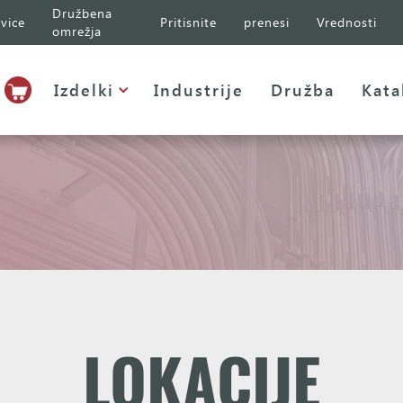
Družbena
vice
Pritisnite
prenesi
Vrednosti
omrežja
Izdelki
Industrije
Družba
Kata
LOKACIJE