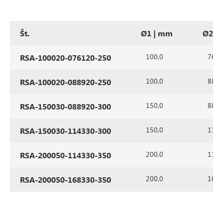
Št.
Ø1 | mm
Ø2 |
100,0
76,1
RSA-100020-076120-250
100,0
88,9
RSA-100020-088920-250
150,0
88,9
RSA-150030-088920-300
150,0
114,
RSA-150030-114330-300
200,0
114,
RSA-200050-114330-350
200,0
168,
RSA-200050-168330-350