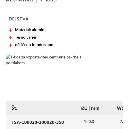
DEJSTVA
Material: aluminij
Tesno varjeni
očiščeno in odrezano
Št.
Ø1 | mm
WS |
100,0
2,0
TSA-100020-100020-350