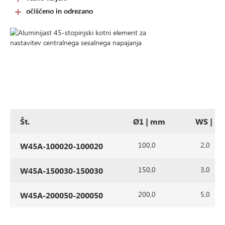
očiščeno in odrezano
Št.
Ø1 | mm
WS | m
100,0
2,0
W45A-100020-100020
150,0
3,0
W45A-150030-150030
200,0
5,0
W45A-200050-200050