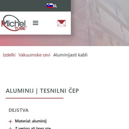
SL
Izdelki
Vakuumske cevi
Aluminijasti kabli
ALUMINIJ | TESNILNI ČEP
DEJSTVA
Material: aluminij
Z verigo ali brez nje