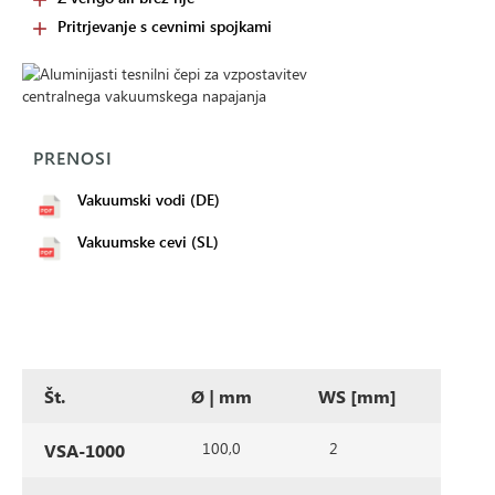
Pritrjevanje s cevnimi spojkami
PRENOSI
Vakuumski vodi (DE)
Vakuumske cevi (SL)
Št.
Ø | mm
WS [mm]
100,0
2
VSA-1000