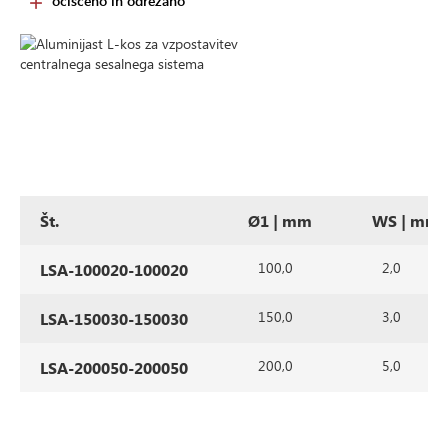
očiščeno in odrezano
Št.
Ø1 | mm
WS | mm
100,0
2,0
LSA-100020-100020
150,0
3,0
LSA-150030-150030
200,0
5,0
LSA-200050-200050