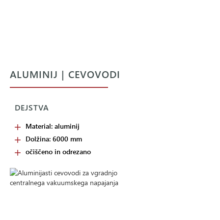
ALUMINIJ | CEVOVODI
DEJSTVA
Material: aluminij
Dolžina: 6000 mm
očiščeno in odrezano